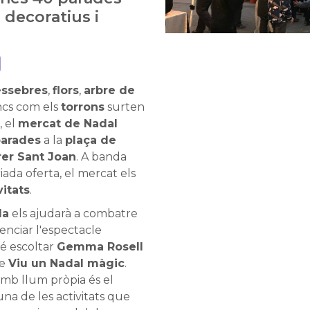
 decoratius i
ssebres
,
flors
,
arbre de
ncs com els
torrons
surten
, el
mercat de Nadal
parades
a la
plaça de
rer Sant Joan
. A banda
ada oferta, el mercat els
vitats
.
da
els ajudarà a combatre
senciar l'espectacle
é escoltar
Gemma Rosell
te
Viu un Nadal màgic
.
amb llum pròpia és el
 una de les activitats que