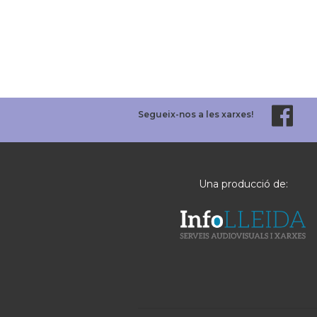
Segueix-nos a les xarxes!
Una producció de: