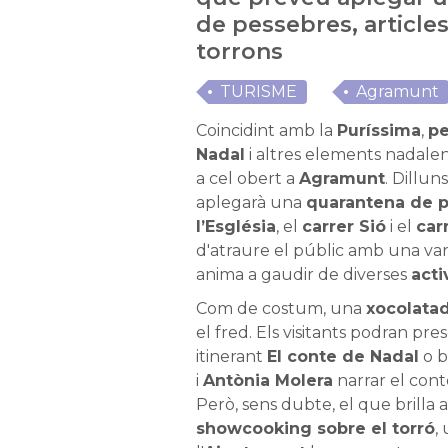
de pessebres, articles
torrons
TURISME
Agramunt
Coincidint amb la
Puríssima
,
pe
Nadal
i altres elements nadale
a cel obert a
Agramunt
. Dilluns
aplegarà una
quarantena de 
l’Església
, el
carrer Sió
i el
car
d'atraure el públic amb una vari
anima a gaudir de diverses
acti
Com de costum, una
xocolata
el fred. Els visitants podran pre
itinerant
El conte de Nadal
o b
i
Antònia Molera
narrar el con
Però, sens dubte, el que brilla 
showcooking sobre el torró
,