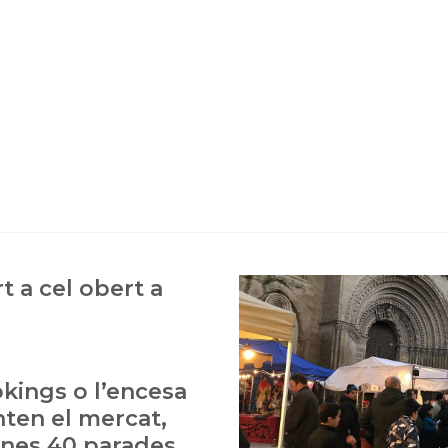
t a cel obert a
kings o l’encesa
ten el mercat,
nes 40 parades