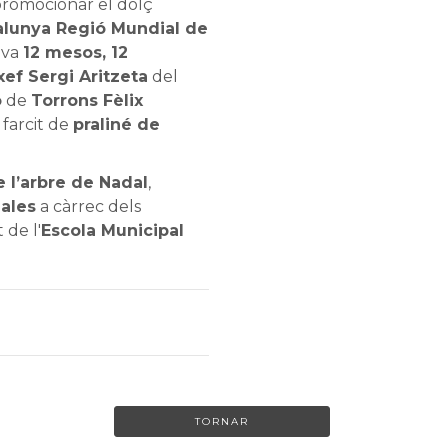
romocionar el dolç
alunya Regió Mundial de
tiva
12 mesos, 12
xef Sergi Aritzeta
del
o
de
Torrons Fèlix
farcit de
praliné de
 l’arbre de Nadal
,
ales
a càrrec dels
de l'
Escola Municipal
TORNAR