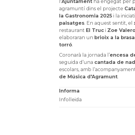
l'
Ajuntament
ha engegat per p
agramuntí dins el projecte
Cat
la Gastronomia 2025
i la inicia
paisatges
. En aquest sentit, el
restaurant
El Truc
i
Zoe Valer
elaboraran un
brioix a la brasa
torró
.
Coronarà la jornada l’
encesa de
seguida d’una
cantada de nad
escolars, amb l’acompanyament 
de Música d'Agramunt
.
Informa
Infolleida