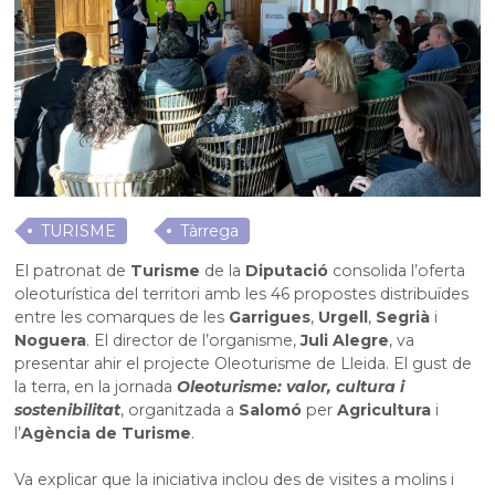
TURISME
Tàrrega
El patronat de
Turisme
de la
Diputació
consolida l’oferta
oleoturística del territori amb les 46 propostes distribuïdes
entre les comarques de les
Garrigues
,
Urgell
,
Segrià
i
Noguera
. El director de l’organisme,
Juli Alegre
, va
presentar ahir el projecte Oleoturisme de Lleida. El gust de
la terra, en la jornada
Oleoturisme: valor, cultura i
sostenibilitat
, organitzada a
Salomó
per
Agricultura
i
l’
Agència de Turisme
.
Va explicar que la iniciativa inclou des de visites a molins i