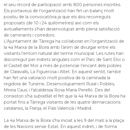
el seu rècord de participació amb 800 persones inscrites.
Els portaveus de l’organització han fet un balanç molt
positiu de la convocatòria ja que els dos recorreguts
proposats (de 10 i 24 quilòmetres) així com els
avituallaments s’han desenvolupat amb plena satisfacció
de caminants i corredors.
L’Ajuntament de Tàrrega ha col•laborat en l’organització de
la 4a Marxa de la Boira amb l’ànim de divulgar entre els
visitants l’entorn natural del terme municipal. Les rutes han
discorregut per indrets singulars com el Parc de Sant Eloi o
el Castell del Mor a més de potenciar l’encant dels pobles
de Claravalls, La Figuerosa i Altet. En aquest sentit, també
han fet una valoració molt positiva de la caminada la
regidora de Turisme, Desenvolupament Rural i Pobles,
Mireia Caus; i l’alcaldessa Rosa Maria Perelló. Des del
consistori s’ha subratllat el fet que la 4a Marxa de la Boira ha
portat fins a Tàrrega visitants de les quatre demarcacions
catalanes, la Franja, el País Valencià i Madrid.
La 4a Marxa de la Boira s’ha iniciat a les 9 del matí a la plaça
de les Nacions sense Estat. En aquest indret, i de forma