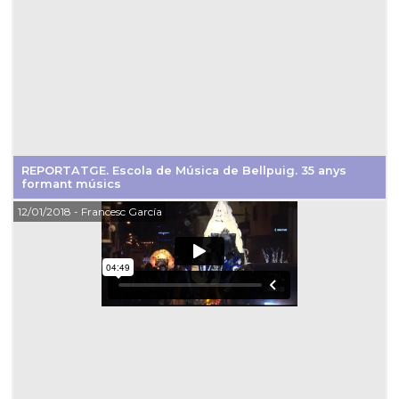
REPORTATGE. Escola de Música de Bellpuig. 35 anys
formant músics
12/01/2018
- Francesc García