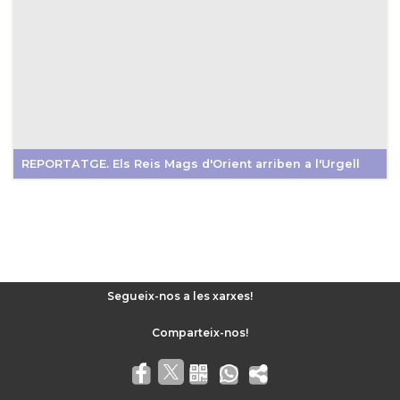
REPORTATGE. Els Reis Mags d'Orient arriben a l'Urgell
Segueix-nos a les xarxes!