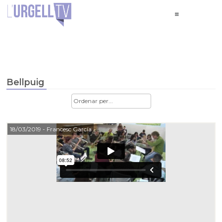
Bellpuig
18/03/2019
- Francesc García