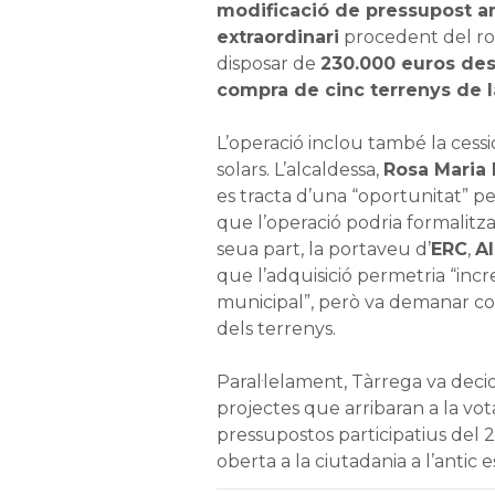
modificació de pressupost a
extraordinari
procedent del ro
disposar de
230.000 euros dest
compra de cinc terrenys de l
L’operació inclou també la cessi
solars. L’alcaldessa,
Rosa Maria 
es tracta d’una “oportunitat” per
que l’operació podria formalitzar
seua part, la portaveu d’
ERC
,
Al
que l’adquisició permetria “inc
municipal”, però va demanar conc
dels terrenys.
Paral·lelament, Tàrrega va deci
projectes que arribaran a la vota
pressupostos participatius del 
oberta a la ciutadania a l’antic