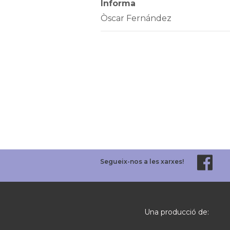
Informa
Òscar Fernández
Segueix-nos a les xarxes!
Una producció de: