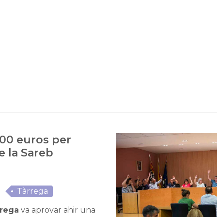
000 euros per
e la Sareb
Tàrrega
rrega
va aprovar ahir una