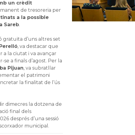
mb un crèdit
manent de tresoreria per
inats a la possible
a Sareb
.
ó gratuïta d’uns altres set
Perelló
, va destacar que
 a la ciutat i va avançar
-se a finals d’agost. Per la
ba Pijuan
, va subratllar
rementar el patrimoni
retar la finalitat de l’ús
dir dimecres la dotzena de
ció final dels
2026 després d’una sessió
 escorxador municipal.