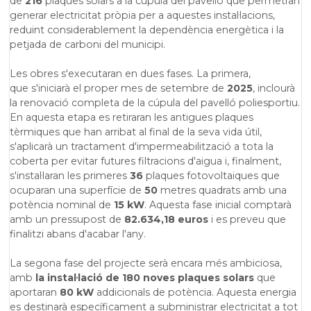
de
216
plaques solars a la cúpula del pavelló que permetran
generar electricitat pròpia per a aquestes instal·lacions,
reduint considerablement la dependència energètica i la
petjada de carboni del municipi.
Les obres s'executaran en dues fases. La primera,
que
s'iniciarà el proper mes de setembre de
2025
, inclourà
la renovació completa de la cúpula del pavelló poliesportiu.
En aquesta etapa es retiraran les antigues plaques
tèrmiques que han arribat al final de la seva vida útil,
s'aplicarà un tractament d'impermeabilització a tota la
coberta per evitar futures filtracions d'aigua i, finalment,
s'instal·laran les primeres
36
plaques fotovoltaiques que
ocuparan una superfície de
50
metres quadrats amb una
potència nominal de
15 kW
. Aquesta fase inicial comptarà
amb un pressupost de
82.634,18 euros
i es preveu que
finalitzi abans d'acabar l'any.
La segona fase del projecte serà encara més ambiciosa,
amb
la instal·lació de 180 noves plaques solars
que
aportaran
80 kW
addicionals de potència. Aquesta energia
es destinarà específicament a subministrar electricitat a tot