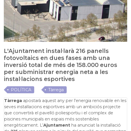
L'Ajuntament instal·larà 216 panells
fotovoltaics en dues fases amb una
inversió total de més de 158.000 euros
per subministrar energia neta a les
instal·lacions esportives
POLÍTICA
Tàrrega
Tàrrega
apostarà aquest any per
l'energia renovable en les
seves instal·lacions esportives
amb un ambiciós projecte
que convertirà el pavelló poliesportiu i el complex de
piscines municipals en espais més sostenibles
energèticament. L'
Ajuntament
ha anunciat la instal·lació