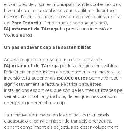
el complex de piscines municipals, tant les cobertes d'ús
hivernal com les descobertes que s'utilitzen durant els
mesos d'estiu, ubicades al costat del pavelló dins la zona
del
Parc Esportiu
. Per a aquesta segona actuació,
l'
Ajuntament de Tàrrega
ha previst una inversió de
76.162 euros
.
Un pas endavant cap a la sostenibilitat
Aquest projecte representa una clara aposta de
l'
Ajuntament de Tàrrega
per les energies renovables i
l'eficiència energètica en els equipaments municipals. La
inversió total superior als
158.000 euros
permetrà reduir
significativament la factura elèctrica d'aquestes
instal·lacions esportives, que són de les més utilitzades pel
veïnat durant tot l'any i, alhora, de les que més consum
energètic generen al municipi.
La iniciativa s'emmarca en les polítiques municipals
d'adaptació al canvi climàtic i de transició energètica,
donant compliment als objectius de desenvolupament