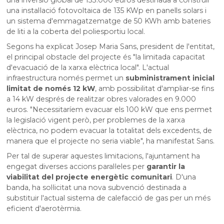
una instal·lació fotovoltaica de 135 KWp en panells solars i
un sistema d'emmagatzematge de 50 KWh amb bateries
de liti a la coberta del poliesportiu local.
Segons ha explicat Josep Maria Sans, president de l'entitat,
el principal obstacle del projecte és "la limitada capacitat
d'evacuació de la xarxa elèctrica local". L'actual
infraestructura només permet un
subministrament inicial
limitat de només 12 kW
, amb possibilitat d'ampliar-se fins
a 14 kW després de realitzar obres valorades en 9.000
euros. "Necessitaríem evacuar els 100 kW que ens permet
la legislació vigent però, per problemes de la xarxa
elèctrica, no podem evacuar la totalitat dels excedents, de
manera que el projecte no seria viable", ha manifestat Sans.
Per tal de superar aquestes limitacions, l'ajuntament ha
engegat diverses accions paral·leles per
garantir la
viabilitat del projecte energètic comunitari
. D'una
banda, ha sol·licitat una nova subvenció destinada a
substituir l'actual sistema de calefacció de gas per un més
eficient d'aerotèrmia.