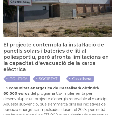
El projecte contempla la instal·lació de
panells solars i bateries de liti al
poliesportiu, però afronta limitacions en
la capacitat d'evacuació de la xarxa
elèctrica
POLÍTICA
SOCIETAT
Castellserà
La
comunitat energètica de Castellserà obtindrà
60.000 euros
del programa CE-Implementa per
desenvolupar un projecte d'energia renovable al municipi.
Aquesta subvenció, que s'emmarca dins les iniciatives de
transició energètica impulsades durant el 2025, permetrà
una inversió global de 133.000 euros destinada a construir