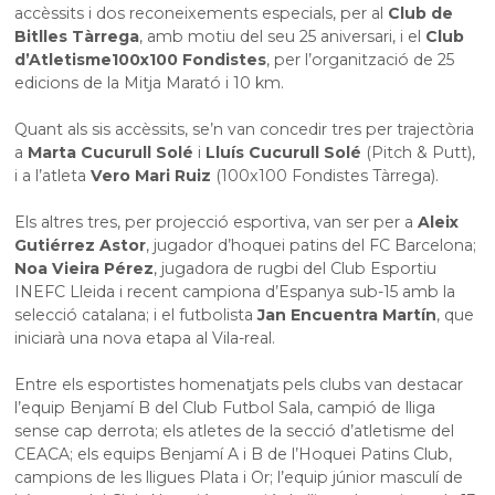
accèssits i dos reconeixements especials, per al
Club de
Bitlles Tàrrega
, amb motiu del seu 25 aniversari, i el
Club
d’Atletisme
100x100 Fondistes
, per l’organització de 25
edicions de la Mitja Marató i 10 km.
Quant als sis accèssits, se’n van concedir tres per trajectòria
a
Marta Cucurull Solé
i
Lluís Cucurull Solé
(Pitch & Putt),
i a l’atleta
Vero Mari Ruiz
(100x100 Fondistes Tàrrega).
Els altres tres, per projecció esportiva, van ser per a
Aleix
Gutiérrez Astor
, jugador d’hoquei patins del FC Barcelona;
Noa Vieira Pérez
, jugadora de rugbi del Club Esportiu
INEFC Lleida i recent campiona d’Espanya sub-15 amb la
selecció catalana; i el futbolista
Jan Encuentra Martín
, que
iniciarà una nova etapa al Vila-real.
Entre els esportistes homenatjats pels clubs van destacar
l’equip Benjamí B del Club Futbol Sala, campió de lliga
sense cap derrota; els atletes de la secció d’atletisme del
CEACA; els equips Benjamí A i B de l’Hoquei Patins Club,
campions de les lligues Plata i Or; l’equip júnior masculí de