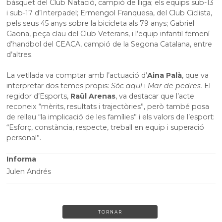
bàsquet del Club Natació, campió de lliga; els equips sub-13
i sub-17 d’Interpadel; Ermengol Franquesa, del Club Ciclista,
pels seus 45 anys sobre la bicicleta als 79 anys; Gabriel
Gaona, peça clau del Club Veterans, i l’equip infantil femení
d’handbol del CEACA, campió de la Segona Catalana, entre
d’altres.
La vetllada va comptar amb l’actuació d’
Aina Palà
, que va
interpretar dos temes propis:
Sóc aquí
i
Mar de pedres.
El
regidor d’Esports,
Raül Arenas
, va destacar que l’acte
reconeix “mèrits, resultats i trajectòries”, però també posa
de relleu “la implicació de les famílies” i els valors de l’esport:
“Esforç, constància, respecte, treball en equip i superació
personal”.
Informa
Julen Andrés
TORNAR