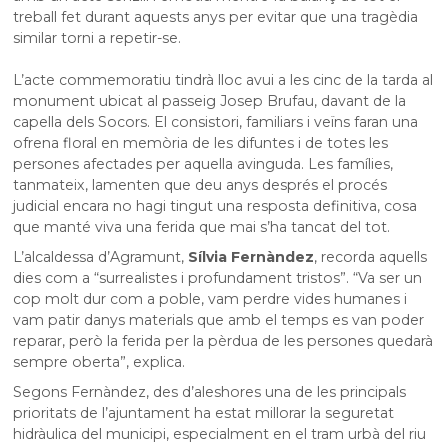
treball fet durant aquests anys per evitar que una tragèdia
similar torni a repetir-se.
L’acte commemoratiu tindrà lloc avui a les cinc de la tarda al
monument ubicat al passeig Josep Brufau, davant de la
capella dels Socors. El consistori, familiars i veïns faran una
ofrena floral en memòria de les difuntes i de totes les
persones afectades per aquella avinguda. Les famílies,
tanmateix, lamenten que deu anys després el procés
judicial encara no hagi tingut una resposta definitiva, cosa
que manté viva una ferida que mai s’ha tancat del tot.
L’alcaldessa d’Agramunt,
Sílvia Fernàndez
, recorda aquells
dies com a “surrealistes i profundament tristos”. “Va ser un
cop molt dur com a poble, vam perdre vides humanes i
vam patir danys materials que amb el temps es van poder
reparar, però la ferida per la pèrdua de les persones quedarà
sempre oberta”, explica.
Segons Fernàndez, des d’aleshores una de les principals
prioritats de l’ajuntament ha estat millorar la seguretat
hidràulica del municipi, especialment en el tram urbà del riu