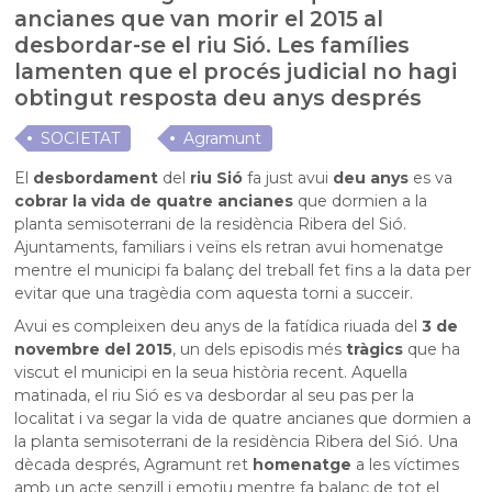
ancianes que van morir el 2015 al
desbordar-se el riu Sió. Les famílies
lamenten que el procés judicial no hagi
obtingut resposta deu anys després
SOCIETAT
Agramunt
El
desbordament
del
riu Sió
fa just avui
deu anys
es va
cobrar la vida de quatre ancianes
que dormien a la
planta semisoterrani de la residència Ribera del Sió.
Ajuntaments, familiars i veïns els retran avui homenatge
mentre el municipi fa balanç del treball fet fins a la data per
evitar que una tragèdia com aquesta torni a succeir.
Avui es compleixen deu anys de la fatídica riuada del
3 de
novembre del 2015
, un dels episodis més
tràgics
que ha
viscut el municipi en la seua història recent. Aquella
matinada, el riu Sió es va desbordar al seu pas per la
localitat i va segar la vida de quatre ancianes que dormien a
la planta semisoterrani de la residència Ribera del Sió. Una
dècada després, Agramunt ret
homenatge
a les víctimes
amb un acte senzill i emotiu mentre fa balanç de tot el