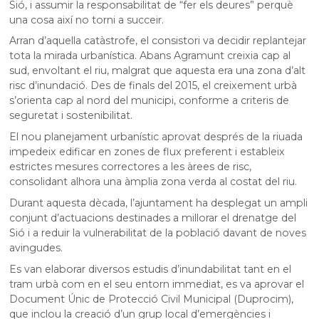
Sió, i assumir la responsabilitat de “fer els deures” perquè
una cosa així no torni a succeir.
Arran d’aquella catàstrofe, el consistori va decidir replantejar
tota la mirada urbanística. Abans Agramunt creixia cap al
sud, envoltant el riu, malgrat que aquesta era una zona d’alt
risc d’inundació. Des de finals del 2015, el creixement urbà
s’orienta cap al nord del municipi, conforme a criteris de
seguretat i sostenibilitat.
El nou planejament urbanístic aprovat després de la riuada
impedeix edificar en zones de flux preferent i estableix
estrictes mesures correctores a les àrees de risc,
consolidant alhora una àmplia zona verda al costat del riu.
Durant aquesta dècada, l’ajuntament ha desplegat un ampli
conjunt d’actuacions destinades a millorar el drenatge del
Sió i a reduir la vulnerabilitat de la població davant de noves
avingudes.
Es van elaborar diversos estudis d’inundabilitat tant en el
tram urbà com en el seu entorn immediat, es va aprovar el
Document Únic de Protecció Civil Municipal (Duprocim),
que inclou la creació d’un grup local d’emergències i