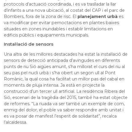
protocols d’actuació coordinada, i es va traslladar la llar
d’infants a una nova ubicació, al costat del CAP i el parc de
Bombers, fora de la zona de risc. El
planejament urbà
es
va modificar per evitar pernoctacions en plantes baixes
situades en zones inundables i establir limitacions en
edificis públics i equipaments municipals.
Instal·lació de sensors
Una altra de les millores destacades ha estat la instal·lació de
sensors de detecció anticipada d’avingudes en diferents
punts de riu Sió aigües amunt, s’ha millorat el curs del riu al
seu pas pel nucli urbà i s’ha obert un segon ull al Pont
Romànic, la qual cosa ha facilitat un millor pas del cabal en
moments de pluja intensa. Ja està en projecte la
construcció d’un tercer ull artificial. La residència Ribera del
Sió, escenari de la tragèdia del 2015, també ha estat objecte
de reformes. “La riuada va ser també un exemple de com,
enmig del dolor, el poble va saber respondre amb unitat i
es va posar de manifest l’esperit de solidaritat”, recalca
l’alcaldessa.