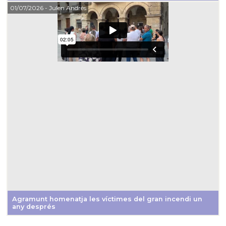
01/07/2026
- Julen Andrés
Agramunt homenatja les víctimes del gran incendi un
any després