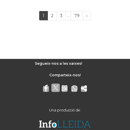
Last
(current)
Próxima
1
2
3
...
79
›
página
Segueix-nos a les xarxes!
Una producció de: