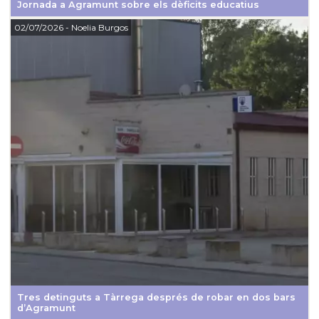
Jornada a Agramunt sobre els dèficits educatius
02/07/2026
- Noelia Burgos
Tres detinguts a Tàrrega després de robar en dos bars
d’Agramunt