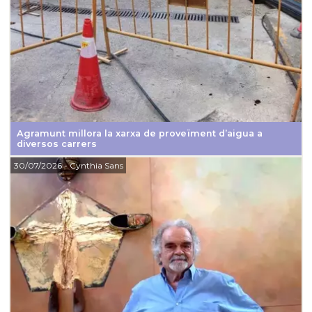
Agramunt millora la xarxa de proveïment d’aigua a
diversos carrers
30/07/2026
- Cynthia Sans