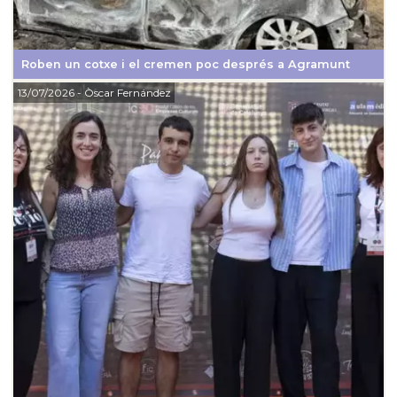
Roben un cotxe i el cremen poc després a Agramunt
13/07/2026
- Òscar Fernández