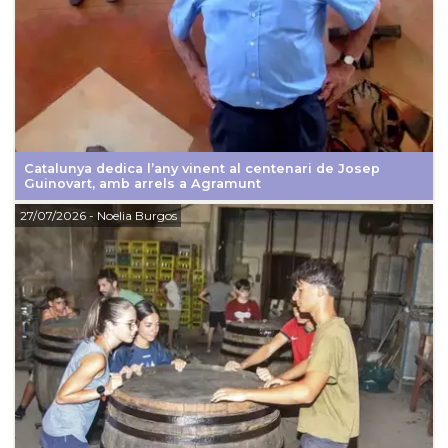
Catalunya dedica l’any vinent al centenari de Josep
Guinovart, amb arrels a Agramunt
27/07/2026
- Noelia Burgos