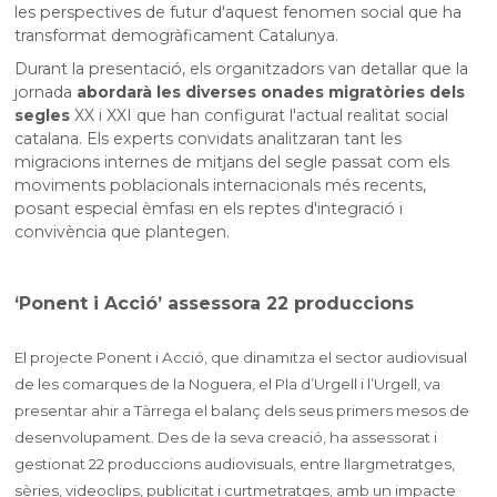
les perspectives de futur d'aquest fenomen social que ha
transformat demogràficament Catalunya.
Durant la presentació, els organitzadors van detallar que la
jornada
abordarà les diverses onades migratòries dels
segles
XX i XXI que han configurat l'actual realitat social
catalana. Els experts convidats analitzaran tant les
migracions internes de mitjans del segle passat com els
moviments poblacionals internacionals més recents,
posant especial èmfasi en els reptes d'integració i
convivència que plantegen.
‘Ponent i Acció’ assessora 22 produccions
El projecte Ponent i Acció, que dinamitza el sector audiovisual
de les comarques de la Noguera, el Pla d’Urgell i l’Urgell, va
presentar ahir a Tàrrega el balanç dels seus primers mesos de
desenvolupament. Des de la seva creació, ha assessorat i
gestionat 22 produccions audiovisuals, entre llargmetratges,
sèries, videoclips, publicitat i curtmetratges, amb un impacte