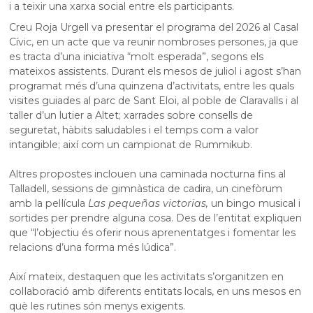
i a teixir una xarxa social entre els participants.
Creu Roja Urgell va presentar el programa del 2026 al Casal
Cívic, en un acte que va reunir nombroses persones, ja que
es tracta d’una iniciativa “molt esperada”, segons els
mateixos assistents. Durant els mesos de juliol i agost s’han
programat més d’una quinzena d’activitats, entre les quals
visites guiades al parc de Sant Eloi, al poble de Claravalls i al
taller d’un lutier a Altet; xarrades sobre consells de
seguretat, hàbits saludables i el temps com a valor
intangible; així com un campionat de Rummikub.
Altres propostes inclouen una caminada nocturna fins al
Talladell, sessions de gimnàstica de cadira, un cinefòrum
amb la pel·lícula
Las pequeñas victorias,
un bingo musical i
sortides per prendre alguna cosa. Des de l’entitat expliquen
que “l’objectiu és oferir nous aprenentatges i fomentar les
relacions d’una forma més lúdica”.
Així mateix, destaquen que les activitats s’organitzen en
col·laboració amb diferents entitats locals, en uns mesos en
què les rutines són menys exigents.