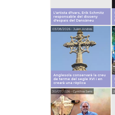
L'artista d'Ivars, Erik Schmitz
responsable del disseny
d'espais del Dansàneu
03/08/2026
- Julen Andres
0
Anglesola conservarà la creu
de terme del segle XVI i en
crearà una rèplica
30/07/2026
- Cynthia Sans
2