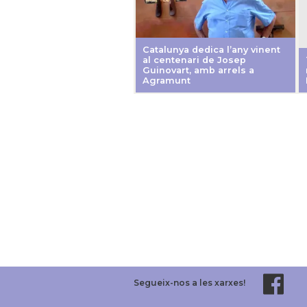
Catalunya dedica l’any vinent
al centenari de Josep
Guinovart, amb arrels a
Agramunt
Segueix-nos a les xarxes!