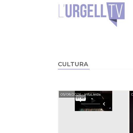
CULTURA
05/08/2026
- InfoLleida
0