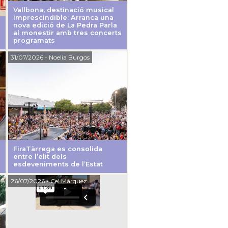
Vallbona, destinació musical
imprescindible: Arranca una
nova edició de La Pedra Parla
al monestir amb tres concerts
programats
31/07/2026
- Noelia Burgos
FiraTàrrega es consolida
entre l’elit dels
esdeveniments de l’Estat
26/07/2026
- Cel Márquez