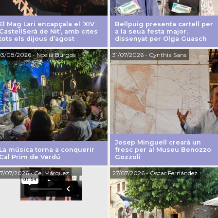
El Mag Lari encapçala el ‘XIV
Bellpuig presenta cartell per
CastellSerà de Nit’, amb cites
a la seua festa major,
tots els dijous d’agost
dissenyat per Olga Guasch
3/08/2026
- Noelia Burgos
31/07/2026
- Cynthia Sans
Josep Minguell crearà un
La música torna a conquerir
fresc per al Museu Benozzo
Cal Prim de Verdú
Gozzoli
7/07/2026
- Cel Márquez
27/07/2026
- Òscar Fernández