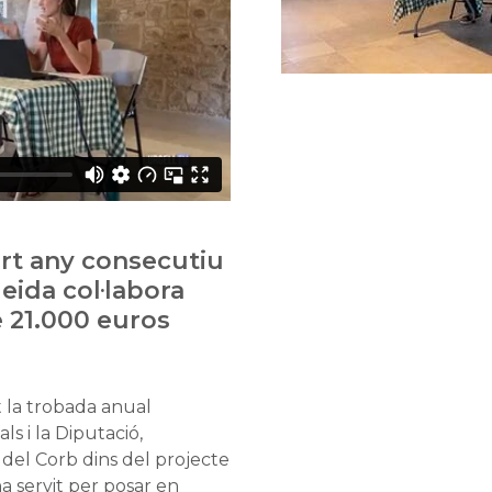
rt any consecutiu
eida col·labora
 21.000 euros
it la trobada anual
s i la Diputació,
l del Corb dins del projecte
ha servit per posar en