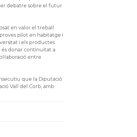
er debatre sobre el futur
sat en valor el treball
proves pilot en habitatge i
iversitat i els productes
 és donar continuïtat a
ol·laboració entre
nsecutiu que la Diputació
iació Vall del Corb, amb