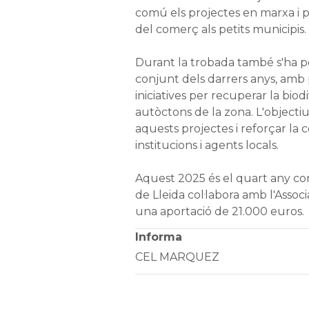
comú els projectes en marxa i p
del comerç als petits municipis.
Durant la trobada també s'ha po
conjunt dels darrers anys, amb 
iniciatives per recuperar la biod
autòctons de la zona. L'objectiu
aquests projectes i reforçar la c
institucions i agents locals.
Aquest 2025 és el quart any co
de Lleida col·labora amb l'Assoc
una aportació de 21.000 euros.
Informa
CEL MARQUEZ