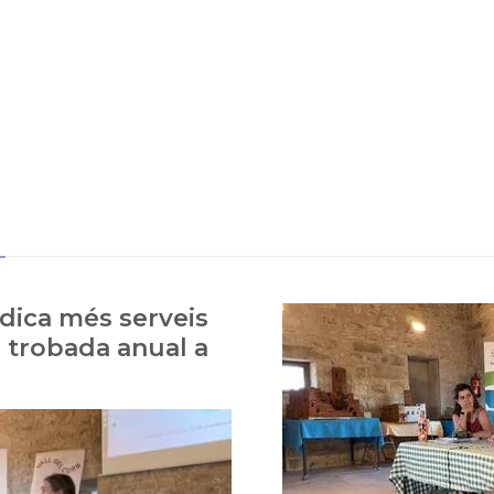
a
ndica més serveis
a trobada anual a